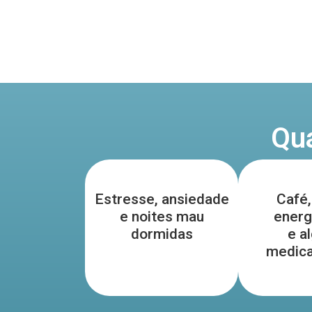
Qua
Estresse, ansiedade
Café,
e noites mau
energ
dormidas
e a
medic