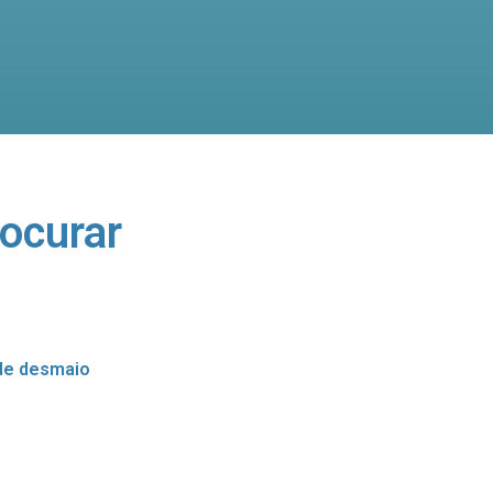
ocurar
de desmaio
o