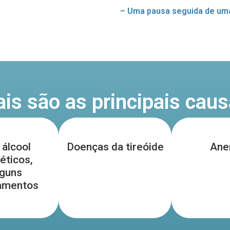
– Uma pausa seguida de uma
is são as principais cau
 álcool
Doenças da tireóide
Ane
éticos,
lguns
amentos